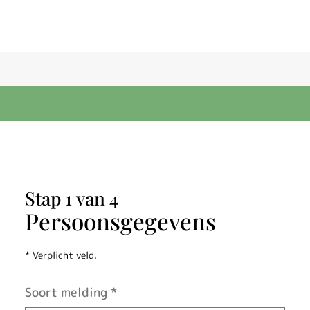
W
Stap 1 van 4
i
Persoonsgegevens
j
* Verplicht veld.
z
Soort melding
*