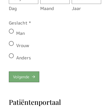
v
Dag
Maand
Jaar
e
Geslacht
*
n
Man
Vrouw
Anders
Volgende
Patiëntenportaal