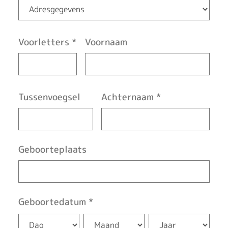
i
g
i
Voorletters
*
Voornaam
n
g
Tussenvoegsel
Achternaam
*
d
o
o
Geboorteplaats
r
g
Geboortedatum
*
e