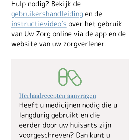
t
Hulp nodig? Bekijk de
e
gebruikershandleiding
en de
instructievideo’s
over het gebruik
n
van
Uw Zorg online
via de app en de
o
website van uw zorgverlener.
m
g
e
v
Herhaalrecepten aanvragen
Heeft u medicijnen nodig die u
i
langdurig gebruikt en die
n
eerder door uw huisarts zijn
voorgeschreven? Dan kunt u