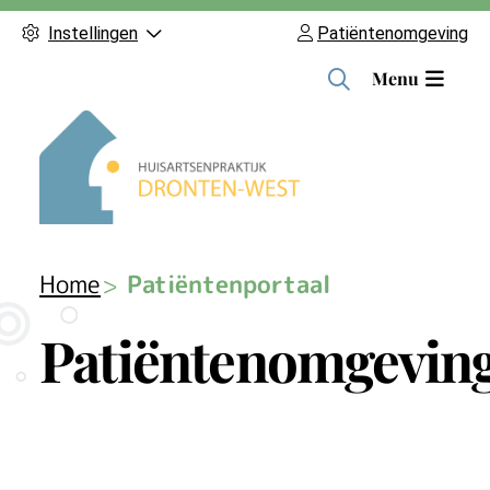
Instellingen
Patiëntenomgeving
H
Menu
o
o
f
d
m
e
n
Home
Patiëntenportaal
u
Patiëntenomgevin