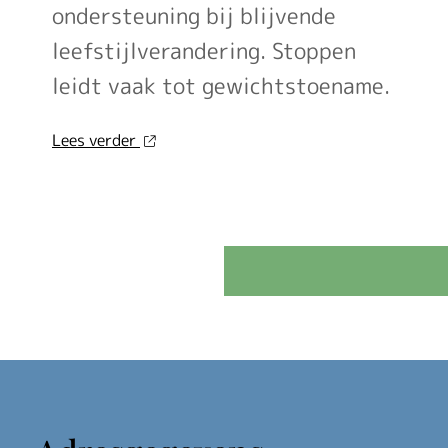
ondersteuning bij blijvende
leefstijlverandering. Stoppen
leidt vaak tot gewichtstoename.
over
Lees verder
'Sinds
huisartsen
afslankmedicijnen
mogen
voorschrijven,
neemt
gebruik
toe'
op
Nationale
zorggids