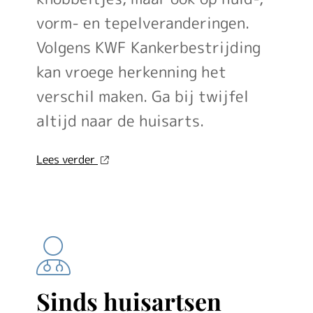
vorm- en tepelveranderingen.
Volgens KWF Kankerbestrijding
kan vroege herkenning het
verschil maken. Ga bij twijfel
altijd naar de huisarts.
over
Lees verder
'Jong
en
alert:
hoe
je
borstkanker
herkent
als
Sinds huisartsen
je