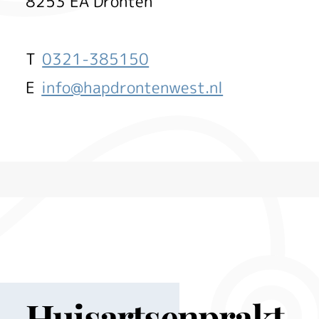
8253 EA
Dronten
0321-385150
info@hapdrontenwest.nl
Huisartsenprakt