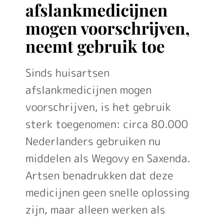
afslankmedicijnen
verder
kijkt
mogen voorschrijven,
dan
een
neemt gebruik toe
knobbeltje'
op
Sinds huisartsen
Gez
afslankmedicijnen mogen
voorschrijven, is het gebruik
sterk toegenomen: circa 80.000
Nederlanders gebruiken nu
middelen als Wegovy en Saxenda.
Artsen benadrukken dat deze
medicijnen geen snelle oplossing
zijn, maar alleen werken als