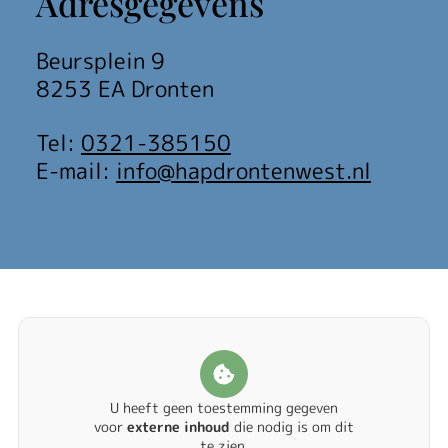
Adresgegevens
Beursplein 9
8253 EA Dronten
Tel:
0321-385150
E-mail:
info@hapdrontenwest.nl
U heeft geen toestemming gegeven
voor
externe inhoud
die nodig is om dit
te zien.