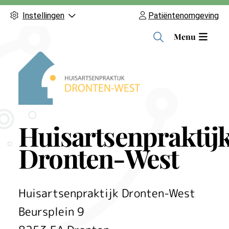
Instellingen
Patiëntenomgeving
H
Menu
o
o
f
d
m
e
Huisartsenpraktij
n
u
Dronten-West
Huisartsenpraktijk Dronten-West
Beursplein
9