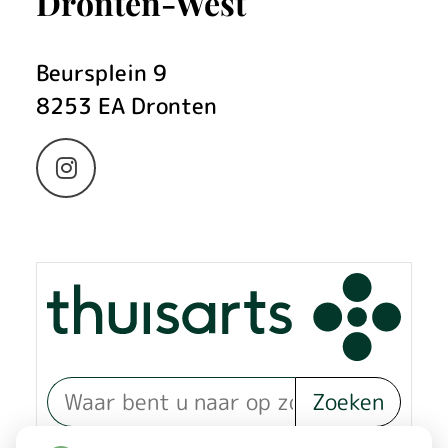
Dronten-West
Beursplein
9
8253 EA
Dronten
Bezoek
onze
Instagram
pagina
Zoeken