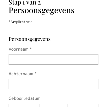
s
Stap 1 van 2
t
Persoonsgegevens
e
* Verplicht veld.
l
l
Persoonsgegevens
e
Voornaam
*
n
Achternaam
*
Geboortedatum