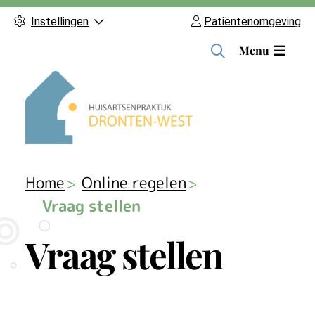
Instellingen
Patiëntenomgeving
H
Menu
o
o
f
d
m
e
n
Home
Online regelen
u
Vraag stellen
Vraag stellen