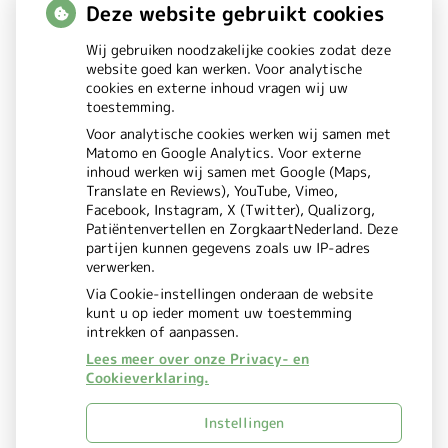
of zoek op lichaam
Deze website gebruikt cookies
Wij gebruiken noodzakelijke cookies zodat deze
Betrouwbare informatie over
website goed kan werken. Voor analytische
cookies en externe inhoud vragen wij uw
ziekte en gezondheid
toestemming.
Voor analytische cookies werken wij samen met
Matomo en Google Analytics. Voor externe
inhoud werken wij samen met Google (Maps,
Translate en Reviews), YouTube, Vimeo,
Facebook, Instagram, X (Twitter), Qualizorg,
Patiëntenvertellen en ZorgkaartNederland. Deze
partijen kunnen gegevens zoals uw IP-adres
verwerken.
Via Cookie-instellingen onderaan de website
kunt u op ieder moment uw toestemming
intrekken of aanpassen.
Lees meer over onze Privacy- en
Cookieverklaring.
Uw Zorg Online
Beheer
|
Instellingen
Privacy verklaring
Cookie-
|