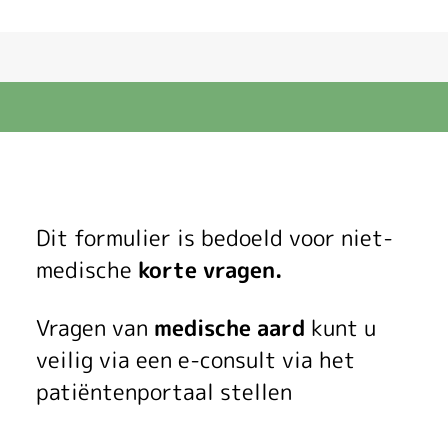
V
Dit formulier is bedoeld voor niet-
r
medische
korte vragen.
a
Vragen van
medische aard
kunt u
a
veilig via een e-consult via het
patiëntenportaal stellen
g