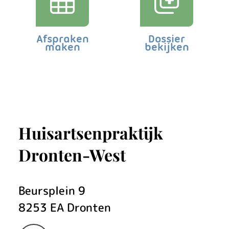
k
n
Afspraken
Dossier
maken
bekijken
i
e
u
w
Huisartsenpraktijk
s
Dronten-West
Beursplein
9
8253 EA
Dronten