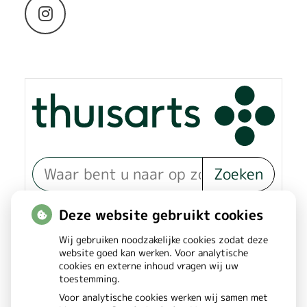
Bezoek
onze
Instagram
pagina
Zoeken
of zoek op lichaam
Deze website gebruikt cookies
Wij gebruiken noodzakelijke cookies zodat deze
Betrouwbare informatie over
website goed kan werken. Voor analytische
cookies en externe inhoud vragen wij uw
ziekte en gezondheid
toestemming.
Voor analytische cookies werken wij samen met