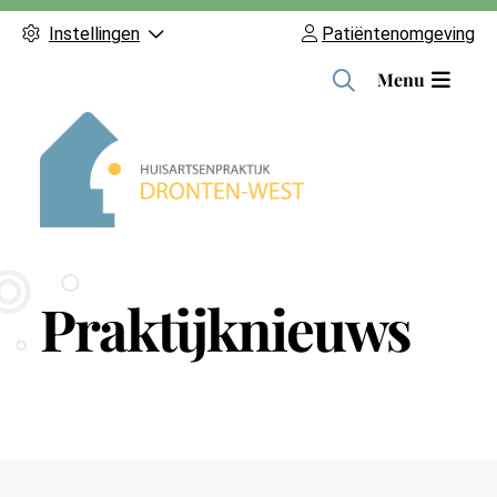
Instellingen
Patiëntenomgeving
H
Menu
o
o
f
d
m
e
n
Praktijknieuws
u