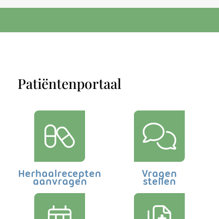
P
Patiëntenportaal
r
a
k
t
Herhaalrecepten
Vragen
i
aanvragen
stellen
j