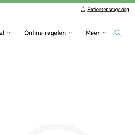
Patiëntenomgeving
al
Online regelen
Meer
Patiëntenportaal
Online
Meer
submenu
regelen
submenu
submenu