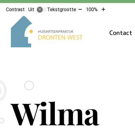
Tekst
Tekst
Contrast
Tekstgrootte
100%
Uit
verkleinen
vergroten
Hoofdmenu
met
met
10%
10%
Contact
Wilma