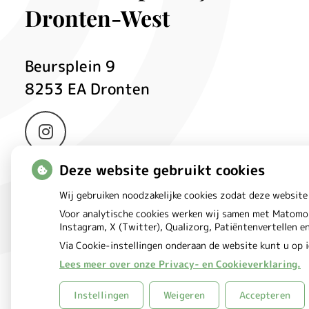
Dronten-West
Beursplein
9
8253 EA
Dronten
Bezoek
onze
Deze website gebruikt cookies
Instagram
Wij gebruiken noodzakelijke cookies zodat deze website
pagina
Voor analytische cookies werken wij samen met Matomo 
Instagram, X (Twitter), Qualizorg, Patiëntenvertellen 
Via Cookie-instellingen onderaan de website kunt u op
Lees meer over onze Privacy- en Cookieverklaring.
Uw Zorg Online
Beheer
|
Instellingen
Weigeren
Accepteren