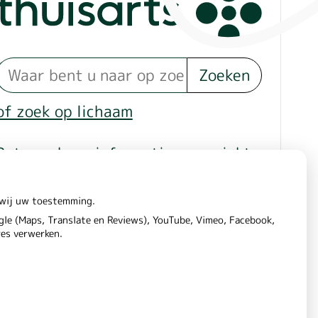
Zoeken
of zoek op lichaam
Betrouwbare informatie over ziekte
en gezondheid
n wij uw toestemming.
le (Maps, Translate en Reviews), YouTube, Vimeo, Facebook,
res verwerken.
aring
Cookie-instellingen
Voorwaarden
|
|