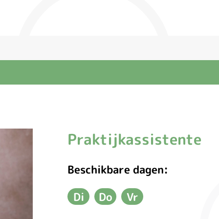
Praktijkassistente
Wilma
Beschikbare dagen:
Di
Do
Vr
Dinsdag
Donderdag
Vrijdag