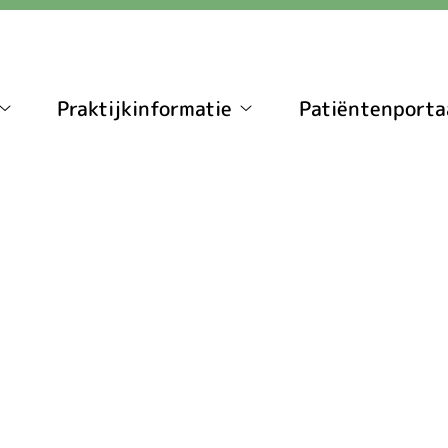
Praktijkinformatie
Patiëntenporta
Contact
Praktijkinformatie
submenu
submenu