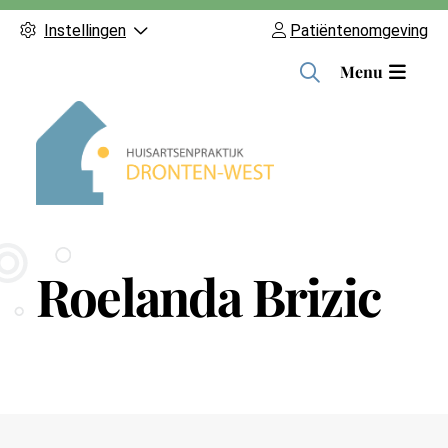
Instellingen
Patiëntenomgeving
H
Menu
o
o
f
d
m
e
n
Roelanda Brizic
u