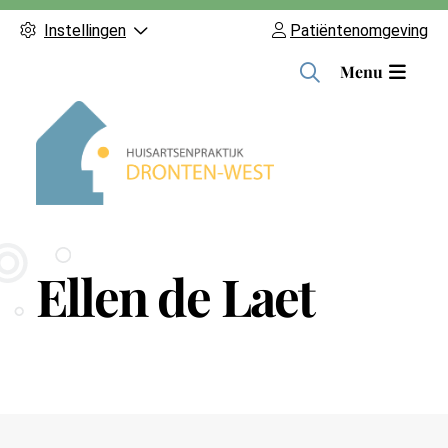
Instellingen
Patiëntenomgeving
H
Menu
o
o
f
d
m
e
n
Ellen de Laet
u