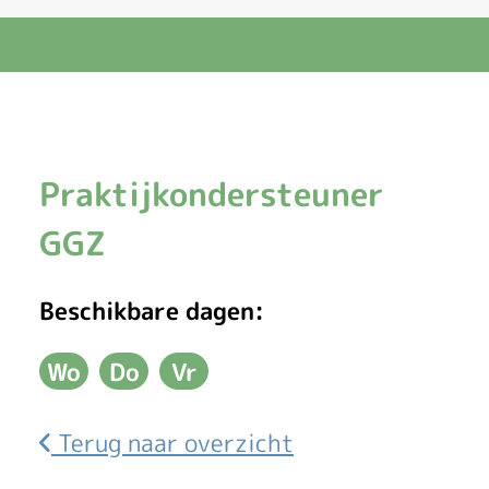
E
Praktijkondersteuner
l
GGZ
l
Beschikbare dagen:
e
Wo
Do
Vr
n
Woensdag
Donderdag
Vrijdag
d
Terug naar overzicht
e