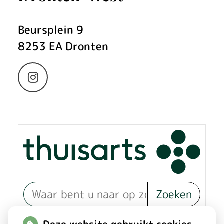
Beursplein
9
8253 EA
Dronten
Bezoek
onze
Instagram
pagina
Zoeken
of zoek op lichaam