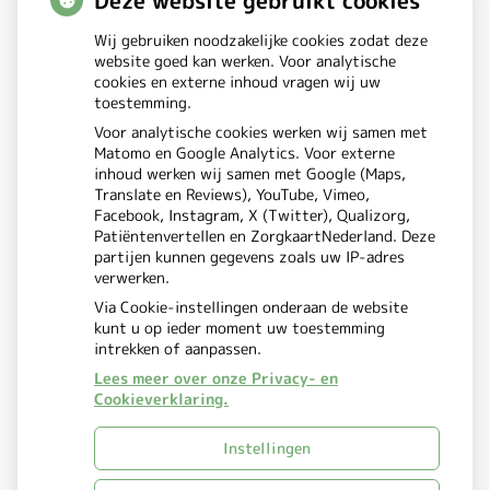
Deze website gebruikt cookies
Wij gebruiken noodzakelijke cookies zodat deze
Betrouwbare informatie over
website goed kan werken. Voor analytische
cookies en externe inhoud vragen wij uw
ziekte en gezondheid
toestemming.
Voor analytische cookies werken wij samen met
Matomo en Google Analytics. Voor externe
inhoud werken wij samen met Google (Maps,
Translate en Reviews), YouTube, Vimeo,
Facebook, Instagram, X (Twitter), Qualizorg,
Patiëntenvertellen en ZorgkaartNederland. Deze
partijen kunnen gegevens zoals uw IP-adres
verwerken.
Via Cookie-instellingen onderaan de website
kunt u op ieder moment uw toestemming
intrekken of aanpassen.
Lees meer over onze Privacy- en
Cookieverklaring.
Uw Zorg Online
Beheer
|
Instellingen
Privacy verklaring
Cookie-
|