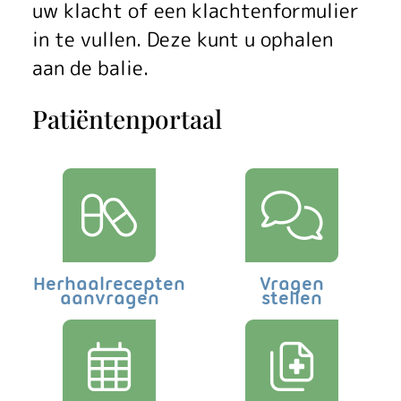
n
uw klacht of een klachtenformulier
in te vullen. Deze kunt u ophalen
r
aan de balie.
e
Patiëntenportaal
g
e
l
i
n
Herhaalrecepten
Vragen
aanvragen
stellen
g