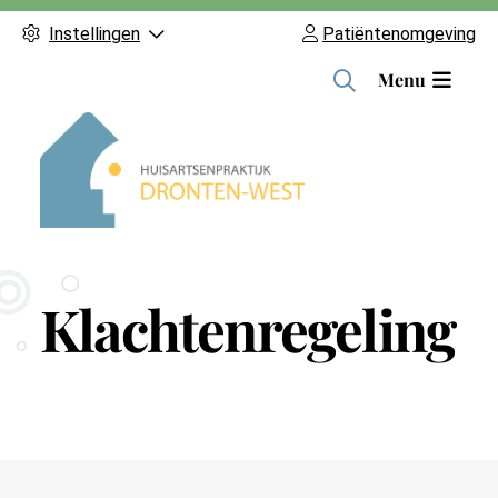
Instellingen
Patiëntenomgeving
H
Menu
o
o
f
d
m
e
n
Klachtenregeling
u