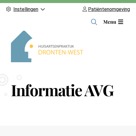
Instellingen
Patiëntenomgeving
H
Menu
o
o
f
d
m
e
n
Informatie AVG
u