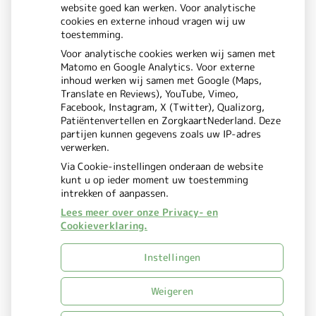
Betrouwbare informatie over
website goed kan werken. Voor analytische
cookies en externe inhoud vragen wij uw
ziekte en gezondheid
toestemming.
Voor analytische cookies werken wij samen met
Matomo en Google Analytics. Voor externe
inhoud werken wij samen met Google (Maps,
Translate en Reviews), YouTube, Vimeo,
Facebook, Instagram, X (Twitter), Qualizorg,
Patiëntenvertellen en ZorgkaartNederland. Deze
partijen kunnen gegevens zoals uw IP-adres
verwerken.
Via Cookie-instellingen onderaan de website
kunt u op ieder moment uw toestemming
intrekken of aanpassen.
Lees meer over onze Privacy- en
Cookieverklaring.
Uw Zorg Online
Beheer
|
Instellingen
Privacy verklaring
Cookie-
|
instellingen
Voorwaarden
Weigeren
|