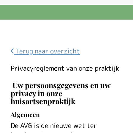
Terug naar overzicht
I
Privacyreglement van onze praktijk
n
Uw persoonsgegevens en uw
f
privacy in onze
huisartsenpraktijk
o
Algemeen
r
De AVG is de nieuwe wet ter