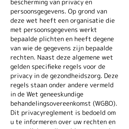
m
bescherming van privacy en
a
persoonsgegevens. Op grond van
t
deze wet heeft een organisatie die
met persoonsgegevens werkt
i
bepaalde plichten en heeft degene
e
van wie de gegevens zijn bepaalde
A
rechten. Naast deze algemene wet
gelden specifieke regels voor de
V
privacy in de gezondheidszorg. Deze
G
regels staan onder andere vermeld
in de Wet geneeskundige
behandelingsovereenkomst (WGBO).
Dit privacyreglement is bedoeld om
u te informeren over uw rechten en