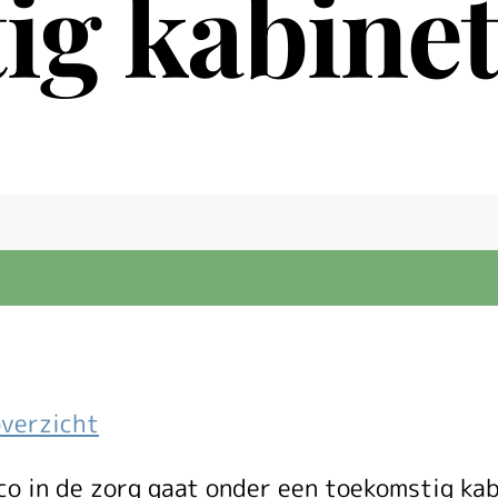
ig kabine
overzicht
ico in de zorg gaat onder een toekomstig ka