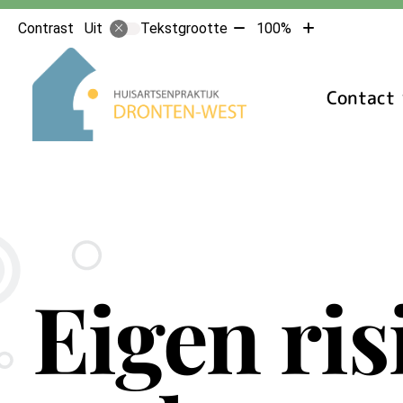
Tekst
Tekst
Contrast
Tekstgrootte
100%
Uit
verkleinen
vergroten
Hoofdmenu
met
met
10%
10%
Contact
Eigen ris