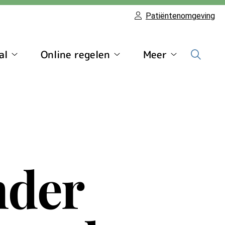
Patiëntenomgeving
al
Online regelen
Meer
Patiëntenportaal
Online
Meer
submenu
regelen
submenu
submenu
nder