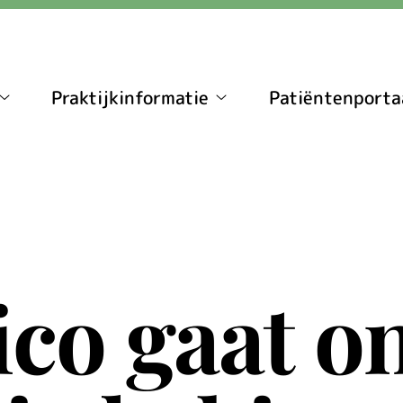
Praktijkinformatie
Patiëntenporta
Contact
Praktijkinformatie
submenu
submenu
ico gaat o