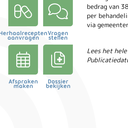
Ei
bedrag van 38
per behandeli
ris
via gemeenten
Herhaalrecepten
Vragen
aanvragen
stellen
Lees het hele 
gaa
Publicatieda
on
Afspraken
Dossier
maken
bekijken
to