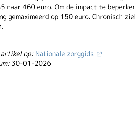
gen
5 naar 460 euro. Om de impact te beperken
ng gemaximeerd op 150 euro. Chronisch zie
ico
.
artikel op:
Nationale zorggids
t
tum:
30-01-2026
der
ekomstig